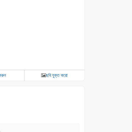
করুন
ছবি যুক্ত করো