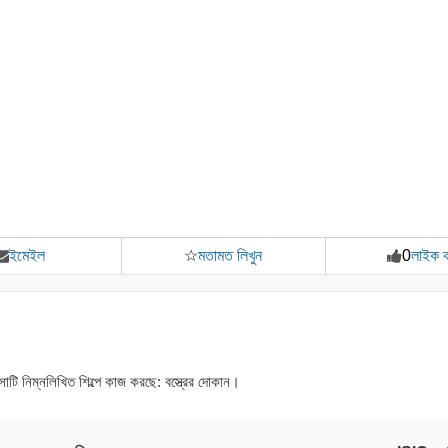
ইমেইল
☆
মতামত লিখুন
0
লাইক 
ি নিম্নলিখিত শিল্পে কাজ করছে: বস্ত্রের দোকান।