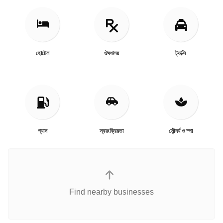
হোটেল
ঔষধালয়
ট্যাক্সি
গ্যাস
স্বয়ংক্রিয়তা
সৌন্দর্য ও স্পা
Find nearby businesses