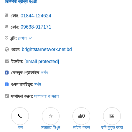
নির্দেশনা প্রাপ্ত হওয়া
ফোন:
01844-124624
ফোন:
09638-917171
ঘন্টা:
দেখান
ওয়েব:
brightstarnetwork.net.bd
ইমেইল:
[email protected]
ফেসবুক প্রোফাইল:
দর্শন
গুগল মানচিত্র:
দর্শন
সম্পাদনা করুন:
সম্পাদনা বা সরান
📞
☆
0
কল
মতামত লিখুন
লাইক করুন
ছবি যুক্ত করো