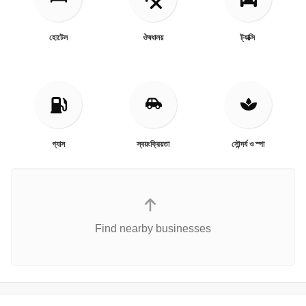
হোটেল
ঔষধালয়
ট্যাক্সি
গ্যাস
স্বয়ংক্রিয়তা
সৌন্দর্য ও স্পা
Find nearby businesses