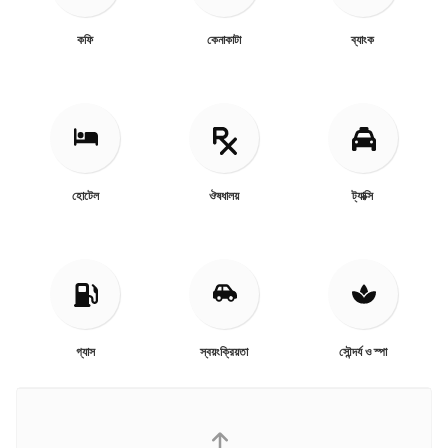
কফি
কেনাকাটা
ব্যাংক
হোটেল
ঔষধালয়
ট্যাক্সি
গ্যাস
স্বয়ংক্রিয়তা
সৌন্দর্য ও স্পা