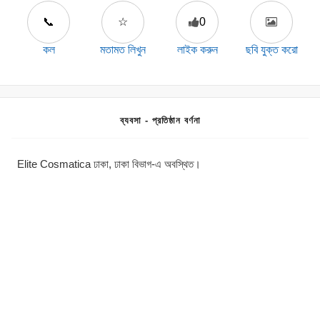
📞
☆
0
কল
মতামত লিখুন
লাইক করুন
ছবি যুক্ত করো
ব্যবসা - প্রতিষ্ঠান বর্ণনা
Elite Cosmatica ঢাকা, ঢাকা বিভাগ-এ অবস্থিত।