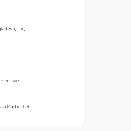
adesh, ঢাকা,
যোগাযোগ করতে
ক
-এ Kochukhet