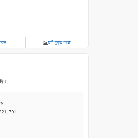
করুন
ছবি যুক্ত করো
াড়ি।
োড
,
221
791