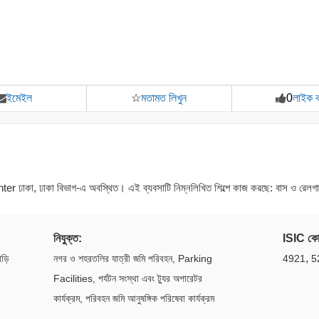
ইমেইল
☆
মতামত লিখুন
0
লাইক 
কা, ঢাকা বিভাগ-এ অবস্থিত। এই ব্যবসাটি নিম্নলিখিত শিল্পে কাজ করছে: বাস ও রেলগ
নিযুক্ত:
ISIC ক
,
াড়ি
নগর ও শহরতলির যাত্রী জমি পরিবহন, Parking
4921
5
Facilities, পর্যটন সংস্থা এবং ট্যুর অপারেটর
কার্যক্রম, পরিবহন জমি আনুষঙ্গিক পরিষেবা কার্যক্রম