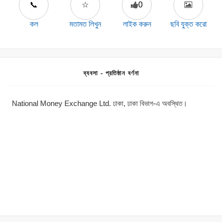
📞
☆
0
কল
মতামত লিখুন
লাইক করুন
ছবি যুক্ত করো
ব্যবসা - প্রতিষ্ঠান বর্ণনা
National Money Exchange Ltd. ঢাকা, ঢাকা বিভাগ-এ অবস্থিত।