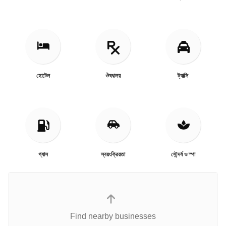
হোটেল
ঔষধালয়
ট্যাক্সি
গ্যাস
স্বয়ংক্রিয়তা
সৌন্দর্য ও স্পা
Find nearby businesses